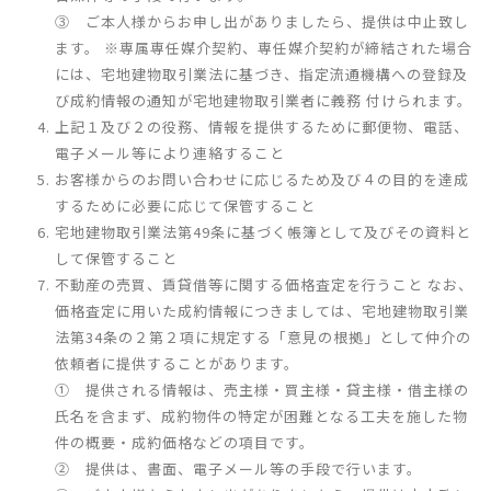
③ ご本人様からお申し出がありましたら、提供は中止致し
ます。 ※専属専任媒介契約、専任媒介契約が締結された場合
には、宅地建物取引業法に基づき、指定流通機構への登録及
び成約情報の通知が宅地建物取引業者に義務 付けられます。
上記１及び２の役務、情報を提供するために郵便物、電話、
電子メール等により連絡すること
お客様からのお問い合わせに応じるため及び４の目的を達成
するために必要に応じて保管すること
宅地建物取引業法第49条に基づく帳簿として及びその資料と
して保管すること
不動産の売買、賃貸借等に関する価格査定を行うこと なお、
価格査定に用いた成約情報につきましては、宅地建物取引業
法第34条の２第２項に規定する「意見の根拠」として仲介の
依頼者に提供することがあります。
① 提供される情報は、売主様・買主様・貸主様・借主様の
氏名を含まず、成約物件の特定が困難となる工夫を施した物
件の概要・成約価格などの項目です。
② 提供は、書面、電子メール等の手段で行います。