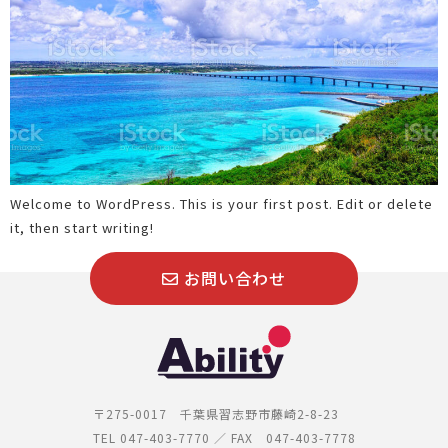
Welcome to WordPress. This is your first post. Edit or delete
it, then start writing!
お問い合わせ
〒275-0017 千葉県習志野市藤崎2-8-23
TEL 047-403-7770 ／ FAX 047-403-7778